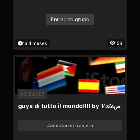
Entrar no grupo
há 4 meses
158
AMIZADES
guys di tutto il mondo!!!! by 𝑽𝓪𝓵𝓮ص
#amistad extranjera