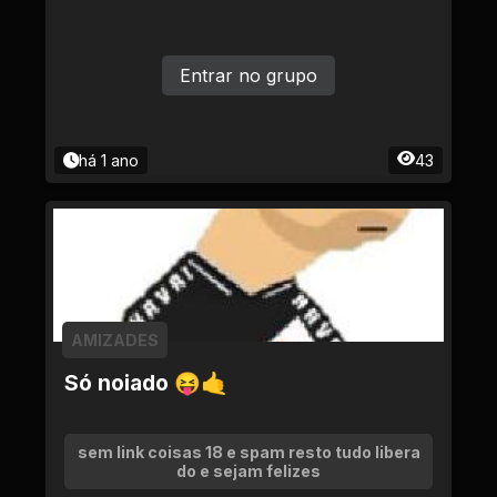
Entrar no grupo
há 1 ano
43
AMIZADES
Só noiado 😝🤙
sem link coisas 18 e spam resto tudo libera
do e sejam felizes