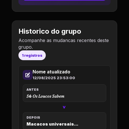
Historico do grupo
Acompanhe as mudancas recentes deste
grupo.
1 registros
Nome atualizado
12/08/2025 23:53:00
ANTES
𝑆ó 𝑂𝑠 𝐿𝑜𝑢𝑐𝑜𝑠 𝑆𝑎𝑏𝑒𝑚
>
DEPOIS
Macacos universais...