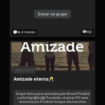
Entrar no grupo
há 4 meses
159
AMIZADES
Amizade eterna🥂
Grupo feito para amizade pelo Brasil Proibid
o p0rn0gr@fia@ Proubido chamar PV sem
autorização Proibido brigas discussões