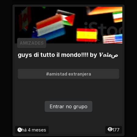
AMIZADES
guys di tutto il mondo!!!! by 𝑽𝓪𝓵𝓮ص
#amistad extranjera
Entrar no grupo
há 4 meses
177