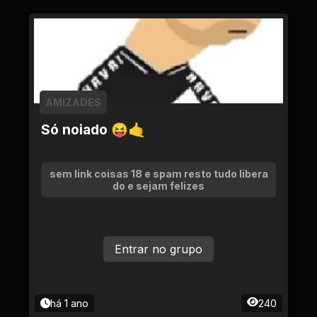
AMIZADES
Só noiado 😝🤙
sem link coisas 18 e spam resto tudo libera
do e sejam felizes
Entrar no grupo
há 1 ano
240