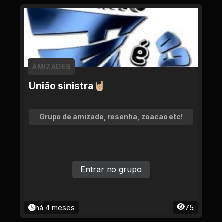
AMIZADES
União sinistra🤘🏼
Grupo de amizade, resenha, zoacao etc!
Entrar no grupo
há 4 meses
75