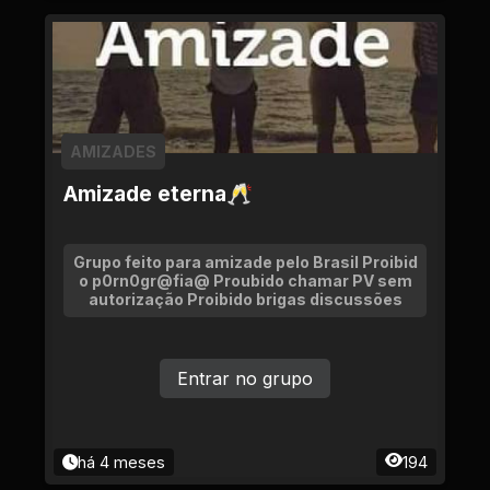
AMIZADES
Amizade eterna🥂
Grupo feito para amizade pelo Brasil Proibid
o p0rn0gr@fia@ Proubido chamar PV sem
autorização Proibido brigas discussões
Entrar no grupo
há 4 meses
194