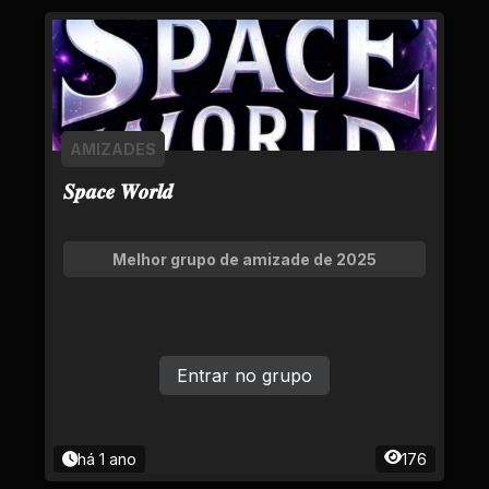
AMIZADES
𝑺𝒑𝒂𝒄𝒆 𝑾𝒐𝒓𝒍𝒅
Melhor grupo de amizade de 2025
Entrar no grupo
há 1 ano
176