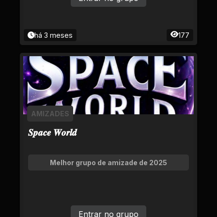
há 3 meses
177
AMIZADES
𝑺𝒑𝒂𝒄𝒆 𝑾𝒐𝒓𝒍𝒅
Melhor grupo de amizade de 2025
Entrar no grupo