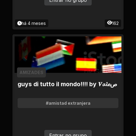
Entrar no grupo
há 4 meses
162
AMIZADES
guys di tutto il mondo!!!! by 𝑽𝓪𝓵𝓮ص
#amistad extranjera
Entrar no grupo