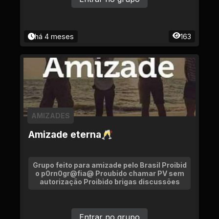
há 4 meses
163
AMIZADES
Amizade eterna🥂
Grupo feito para amizade pelo Brasil Proibid
o p0rn0gr@fia@ Proubido chamar PV sem
autorização Proibido brigas discussões
Entrar no grupo