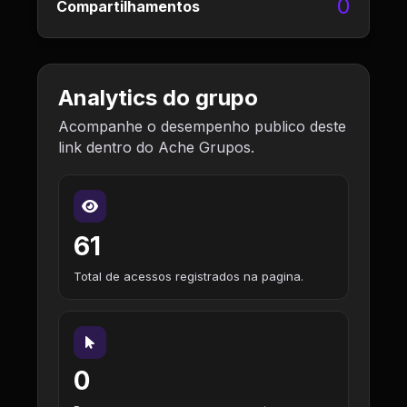
0
Compartilhamentos
Analytics do grupo
Acompanhe o desempenho publico deste
link dentro do Ache Grupos.
61
Total de acessos registrados na pagina.
0