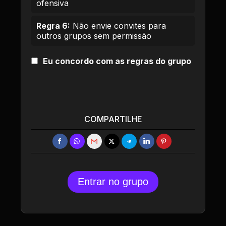
ofensiva
Regra 6:
Não envie convites para
outros grupos sem permissão
Eu concordo com as regras do grupo
COMPARTILHE
Entrar no grupo