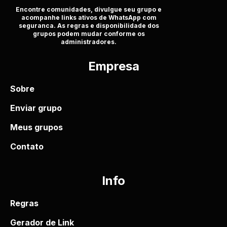
Encontre comunidades, divulgue seu grupo e
acompanhe links ativos de WhatsApp com
seguranca. As regras e disponibilidade dos
grupos podem mudar conforme os
administradores.
Empresa
Sobre
Enviar grupo
Meus grupos
Contato
Info
Regras
Gerador de Link