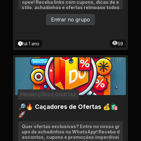
opee! Receba links com cupons, dicas de e
stilo, achadinhos e ofertas relmpago todos
os dias.
Entrar no grupo
há 1 ano
59
PROMOÇÕES E OFERTAS
🔎🔥 Caçadores de Ofertas 💰🛍
🚀
Quer ofertas exclusivas? Entre no nosso gr
upo de achadinhos no WhatsApp! Receba d
escontos, cupons e promoções imperdívei