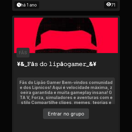
há 1 ano
71
FÃS
¥&_𝙵ã𝚜 𝚍𝚘 𝚕𝚒𝚙ã𝚘𝚐𝚊𝚖𝚎𝚛_&¥
Fãs do Lipão Gamer Bem-vindos comunidad
e dos Lipnicos! Aqui é velocidade máxima, z
oeira garantida e muita gameplay insana! G
TA V, Forza, simuladores e aventuras com e
stilo Compartilhe clipes, memes, teorias e
momentos épicos
Entrar no grupo