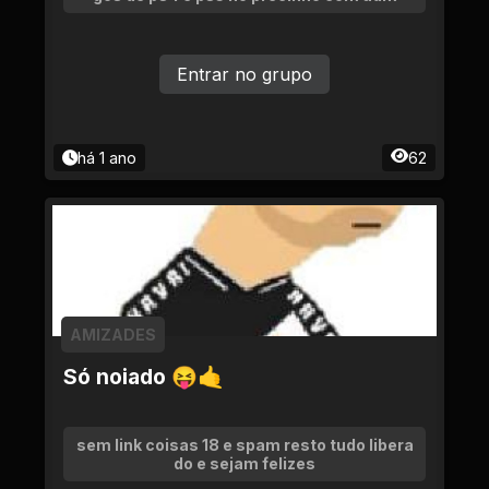
Entrar no grupo
há 1 ano
62
AMIZADES
Só noiado 😝🤙
sem link coisas 18 e spam resto tudo libera
do e sejam felizes