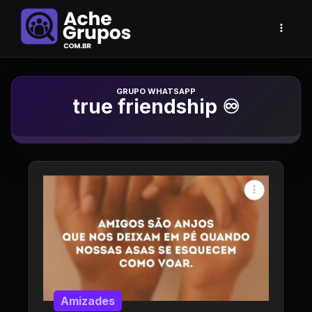
Grupo de Whatsapp
true friendship ♾️
Amizades