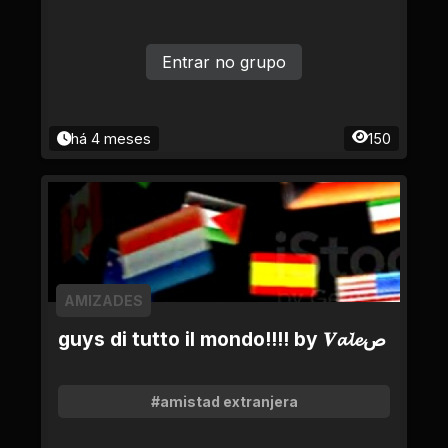
Entrar no grupo
há 4 meses
150
AMIZADES
guys di tutto il mondo!!!! by 𝑽𝓪𝓵𝓮ص
#amistad extranjera