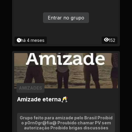
Entrar no grupo
há 4 meses
152
AMIZADES
Amizade eterna🥂
Grupo feito para amizade pelo Brasil Proibid
o p0rn0gr@fia@ Proubido chamar PV sem
autorização Proibido brigas discussões