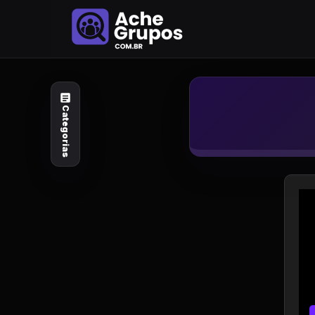
Categorias
Explore por
assunto
Categorias
Animais e Natureza
Arte e Design
Auto e Motocicleta
Beleza e Cuidado
Celebridades e Estilo
de Vida