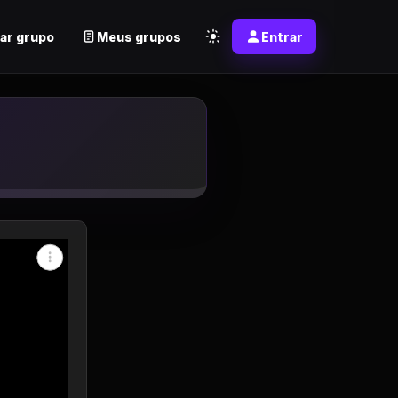
ar grupo
Meus grupos
Entrar
app