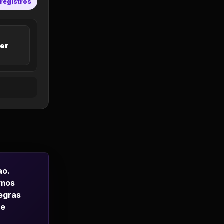
 registros
er
ao.
emos
regras
 e