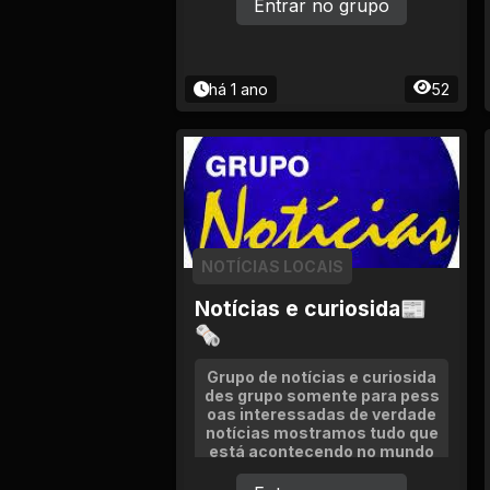
3
Entrar no grupo
há 1 ano
52
NOTÍCIAS LOCAIS
Notícias e curiosida📰
🗞
Grupo de notícias e curiosida
des grupo somente para pess
oas interessadas de verdade
notícias mostramos tudo que
está acontecendo no mundo
e mostramos várias curiosida
des também não perca tempo