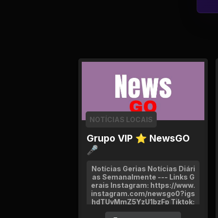
NOTÍCIAS LOCAIS
Grupo VIP ⭐ NewsGO
🎤
Notícias Gerias Notícias Diári
as Semanalmente --- Links G
erais Instagram: https://www.
instagram.com/newsgo0?igs
hdTUyMmZ5YzU1bzFp Tiktok:
https://tiktok.com/@newsgo1