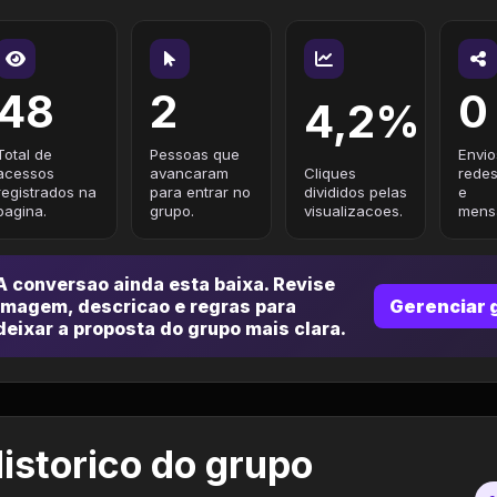
48
2
0
4,2%
Total de
Pessoas que
Envio
acessos
avancaram
Cliques
redes
registrados na
para entrar no
divididos pelas
e
pagina.
grupo.
visualizacoes.
mensa
A conversao ainda esta baixa. Revise
imagem, descricao e regras para
Gerenciar 
deixar a proposta do grupo mais clara.
istorico do grupo