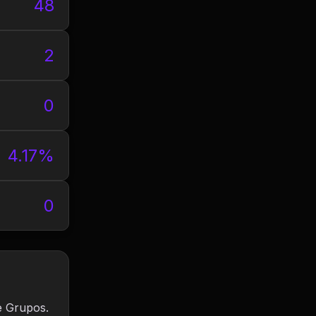
48
2
0
4.17%
0
e Grupos.