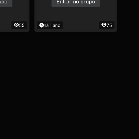
upo
Entrar no grupo
55
há 1 ano
75