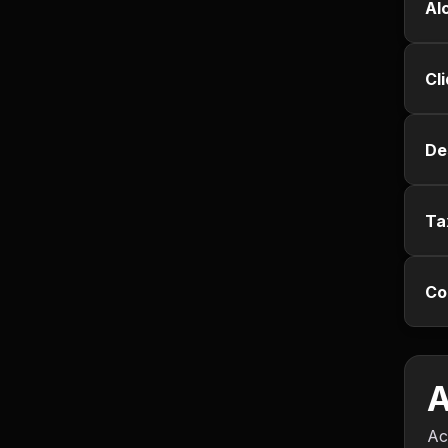
Al
Jurisprudência
Cl
Línguas Estrangeiras
Livros, Audiolivros e
De
Podcasts
Motivação e
Autodesenvolvimento
Ta
Música
Co
Negócios e Startups
Notícias e Mídia
A
Outro
Ac