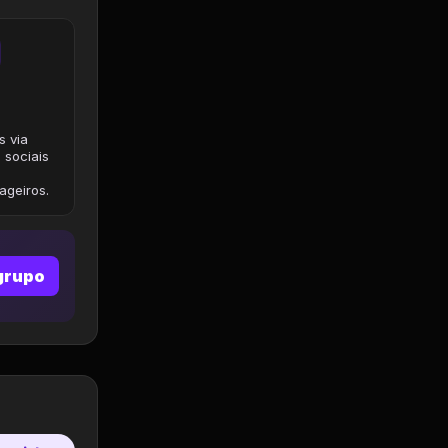
s via
 sociais
geiros.
grupo