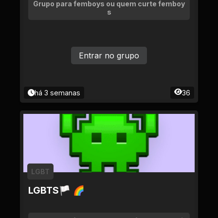
Grupo para femboys ou quem curte femboy
s
Entrar no grupo
há 3 semanas
36
LGBT
LGBTS🏳 🌈