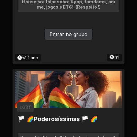
House pra falar sobre Kpop, famdoms, ani
me, jogos e ETC!! (Respeito !)
Entrar no grupo
há 1 ano
92
LGBT
🏳 🌈Poderosíssimas 🏳 🌈