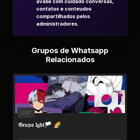
avalie com cuidado conversas,
contatos e conteudos
compartilhados pelos
administradores.
Grupos de Whatsapp
Relacionados
LGBT
𝔊𝔯𝔲𝔭𝔬 𝔩𝔤𝔟𝔱🏳 🌈