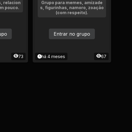
, relacion
Grupo para memes, amizade
um pouco.
s, figurinhas, namoro, zoação
(com respeito).
upo
Entrar no grupo
73
há 4 meses
67