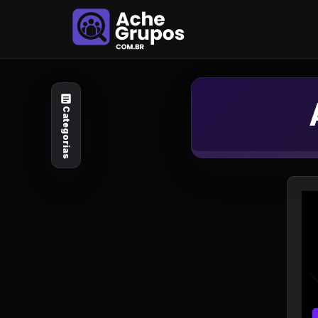
Categorias
Explore por
assunto
Categorias
Animais e Natureza
Arte e Design
Auto e Motocicleta
Beleza e Cuidado
Celebridades e Estilo
de Vida