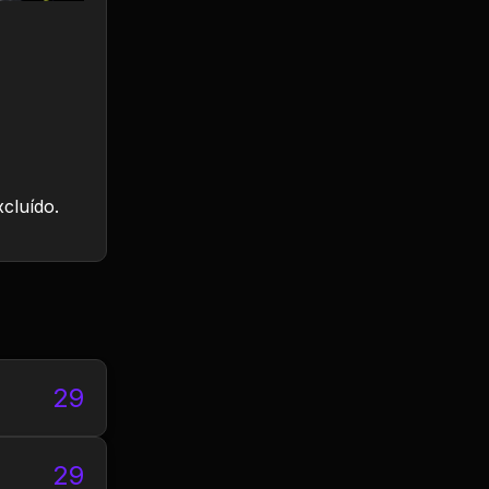
xcluído.
29
29