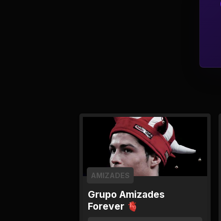
Política
Profissões
Relacionamentos e
Amizades
Religião e
Espiritualidade
Saúde e Medicina
Social
AMIZADES
Tecnologias da
Grupo Amizades
Internet
Forever 🫀