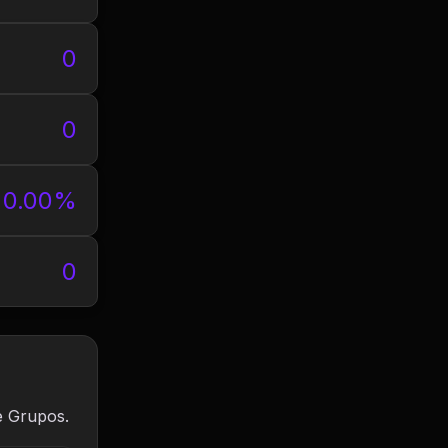
0
0
0.00%
0
e Grupos.