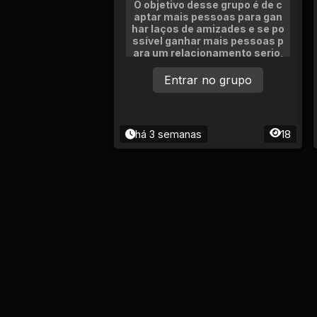
O objetivo desse grupo é de c
aptar mais pessoas para gan
har laços de amizades e se po
ssível ganhar mais pessoas p
ara um relacionamento serio,
relacionamento de amizade o
u de amor
Entrar no grupo
há 3 semanas
18