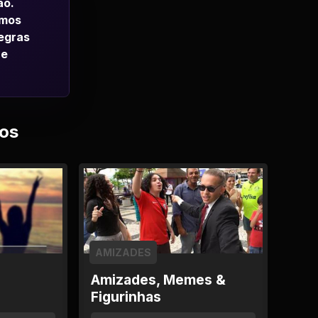
ao.
emos
regras
 e
os
AMIZADES
Amizades, Memes &
Figurinhas