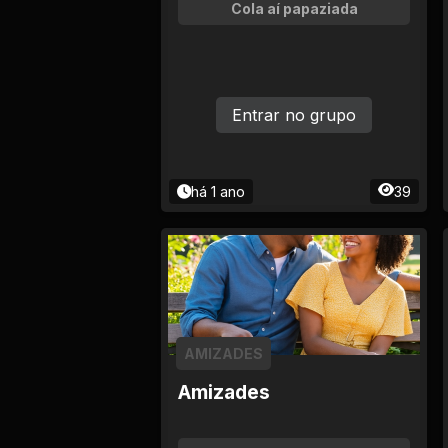
Tv
Cola aí papaziada
Viagem e Turismo
Adulto (+18)
Entrar no grupo
há 1 ano
39
AMIZADES
Amizades