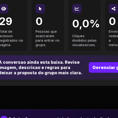
29
0
0
0,0%
Total de
Pessoas que
Envio
acessos
avancaram
Cliques
redes
registrados na
para entrar no
divididos pelas
e
pagina.
grupo.
visualizacoes.
mensa
A conversao ainda esta baixa. Revise
imagem, descricao e regras para
Gerenciar 
deixar a proposta do grupo mais clara.