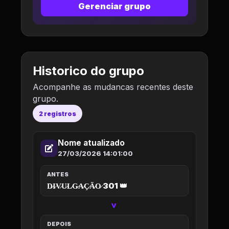
Gerenciar grupo
Historico do grupo
Acompanhe as mudancas recentes deste
grupo.
2 registros
Nome atualizado
27/03/2026 14:01:00
ANTES
D̷I̷V̷U̷L̷G̷A̷Ç̷Ã̷O̷ 301 👑
>
DEPOIS