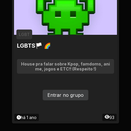
LGBT
LGBTS🏳 🌈
House pra falar sobre Kpop, famdoms, ani
me, jogos e ETC!! (Respeito !)
Entrar no grupo
há 1 ano
93