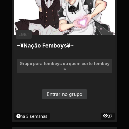
LGBT
~¥Nação Femboys¥~
Grupo para femboys ou quem curte femboy
s
Entrar no grupo
há 3 semanas
37