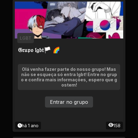
LGBT
𝔊𝔯𝔲𝔭𝔬 𝔩𝔤𝔟𝔱🏳 🌈
Olá venha fazer parte do nosso grupo! Mas
não se esqueça só entra lgbt! Entre no grup
o e confira mais informações, espero que g
ostem!
Entrar no grupo
há 1 ano
158