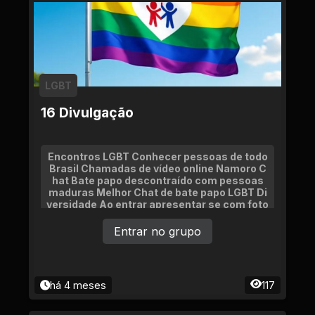
LGBT
16 Divulgação
Encontros LGBT Conhecer pessoas de todo
Brasil Chamadas de vídeo online Namoro C
hat Bate papo descontraído com pessoas
maduras Melhor Chat de bate papo LGBT Di
versidade Ao entrar apresentar se com foto
e idade Venha participar do melhor grupo lg
bt da web Diversidade e namoro encontros
Entrar no grupo
na vida real
há 4 meses
117