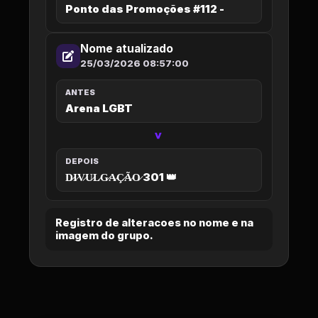
Ponto das Promoções #112 -
Nome atualizado
25/03/2026 08:57:00
ANTES
Arena LGBT
>
DEPOIS
D̷I̷V̷U̷L̷G̷A̷Ç̷Ã̷O̷ 301 👑
Registro de alteracoes no nome e na
imagem do grupo.