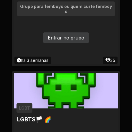
Grupo para femboys ou quem curte femboy
s
Entrar no grupo
há 3 semanas
35
LGBT
LGBTS🏳 🌈