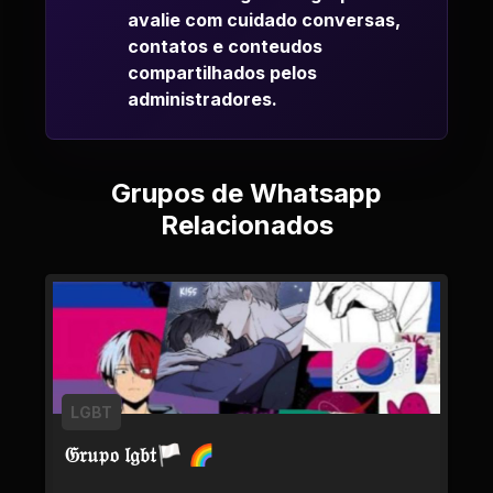
avalie com cuidado conversas,
contatos e conteudos
compartilhados pelos
administradores.
Grupos de Whatsapp
Relacionados
LGBT
𝔊𝔯𝔲𝔭𝔬 𝔩𝔤𝔟𝔱🏳 🌈