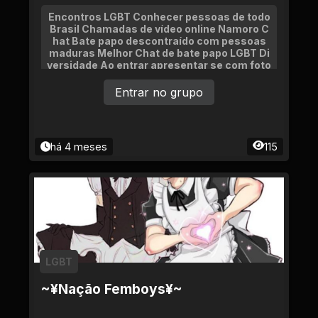
Encontros LGBT Conhecer pessoas de todo
Brasil Chamadas de vídeo online Namoro C
hat Bate papo descontraído com pessoas
maduras Melhor Chat de bate papo LGBT Di
versidade Ao entrar apresentar se com foto
e idade Venha participar do melhor grupo lg
bt da web Diversidade e namoro encontros
Entrar no grupo
na vida real
há 4 meses
115
LGBT
~¥Nação Femboys¥~