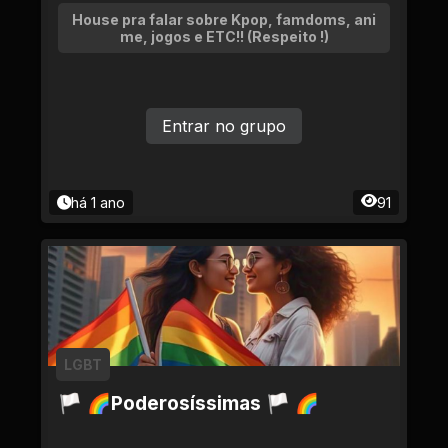
House pra falar sobre Kpop, famdoms, ani
me, jogos e ETC!! (Respeito !)
Entrar no grupo
há 1 ano
91
LGBT
🏳 🌈Poderosíssimas 🏳 🌈