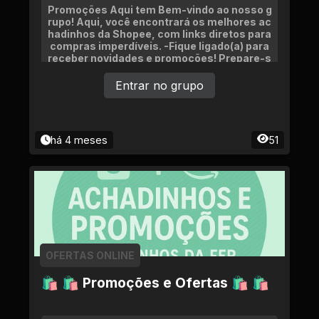
Promoções Aqui tem Bem-vindo ao nosso g
rupo! Aqui, você encontrará os melhores ac
hadinhos da Shopee, com links diretos para
compras imperdíveis. -Fique ligado(a) para
receber novidades e promoções! Prepare-s
e para economizar e se surpreender.
Entrar no grupo
há 4 meses
51
OFERTAS ONLINE
🛍 🛍 Promoções e Ofertas 🛍 🛍