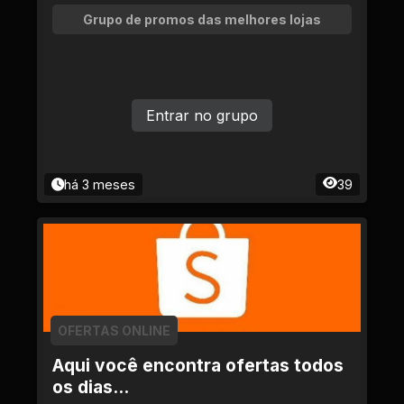
Grupo de promos das melhores lojas
Entrar no grupo
há 3 meses
39
OFERTAS ONLINE
Aqui você encontra ofertas todos
os dias...