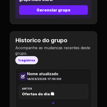
Gerenciar grupo
Historico do grupo
Acompanhe as mudancas recentes deste
grupo.
1 registros
Nome atualizado
14/03/2026 17:10:00
ANTES
Ofertas do dia 🛍️
>