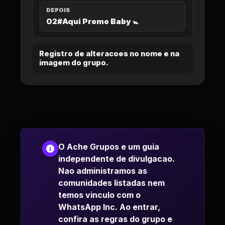
DEPOIS
02#Aqui Promo Baby 🚼
Registro de alteracoes no nome e na
imagem do grupo.
O Ache Grupos e um guia
independente de divulgacao.
Nao administramos as
comunidades listadas nem
temos vinculo com o
WhatsApp Inc. Ao entrar,
confira as regras do grupo e