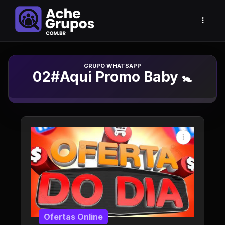
Grupo de Whatsapp
02#Aqui Promo Baby 🚼
Ofertas Online