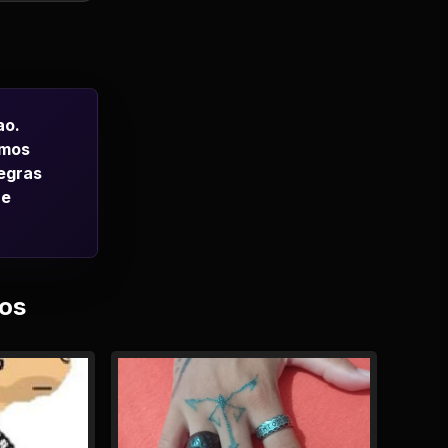
ao.
emos
regras
 e
os