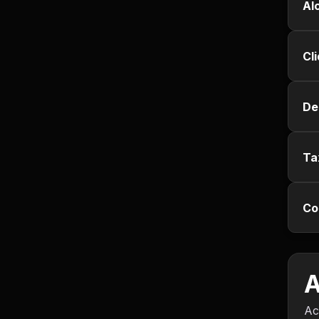
Empregos e Vagas
Al
Entretenimento
Cl
Esporte
De
Fitness
Hobbies e Lazer
Ta
Humor e Memes
Co
Imobiliária
Investimentos
A
Jogos de Vídeo
Ac