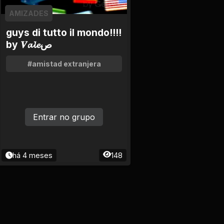
AMIZADES
guys di tutto il mondo!!!!
by 𝑽𝓪𝓵𝓮ص
#amistad extranjera
Entrar no grupo
há 4 meses
148