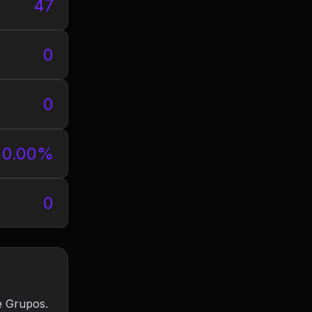
47
0
0
0.00%
0
e Grupos.