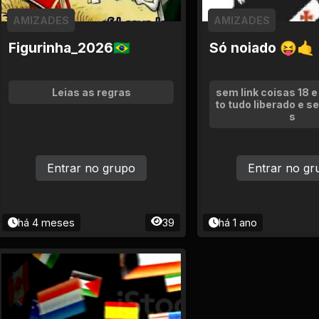
AMIZADES
AMIZADES
Figurinha_2026🇧🇷
Só noiado 😝🤙
Leias as regras
sem link coisas 18 
to tudo liberado e s
s
Entrar no grupo
Entrar no gr
há 4 meses
39
há 1 ano