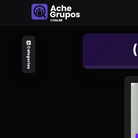
Categorias
Explore por
assunto
Categorias
Animais e Natureza
Arte e Design
Auto e Motocicleta
Beleza e Cuidado
Celebridades e Estilo
de Vida