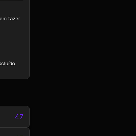
dem fazer
xcluído.
47