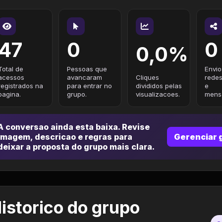
47
0
0
0,0%
Total de
Pessoas que
Envio
acessos
avancaram
Cliques
redes
registrados na
para entrar no
divididos pelas
e
pagina.
grupo.
visualizacoes.
mensa
A conversao ainda esta baixa. Revise
imagem, descricao e regras para
Gerenciar 
deixar a proposta do grupo mais clara.
istorico do grupo