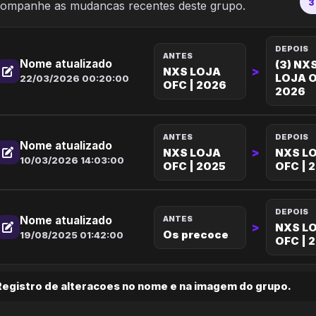
3
ompanhe as mudancas recentes deste grupo.
DEPOIS
ANTES
Nome atualizado
(3) NX
>
NXS LOJA
LOJA O
22/03/2026 00:20:00
OFC | 2026
2026
ANTES
DEPOIS
Nome atualizado
>
NXS LOJA
NXS L
10/03/2026 14:03:00
OFC | 2025
OFC | 
DEPOIS
Nome atualizado
ANTES
>
NXS L
Os precoce
19/08/2025 01:42:00
OFC | 
Registro de alteracoes no nome e na imagem do grupo.