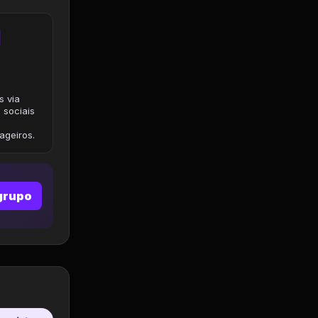
s via
 sociais
geiros.
grupo