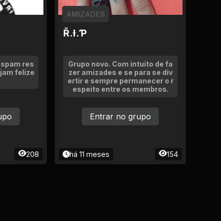
AMIZADES
Ř.Ɨ.Ƥ
e spam res
Grupo novo. Com intuito de fa
ejam felize
zer amizades e se para se div
ertir e sempre permanecer o r
espeito entre os membros.
upo
Entrar no grupo
208
há 11 meses
154