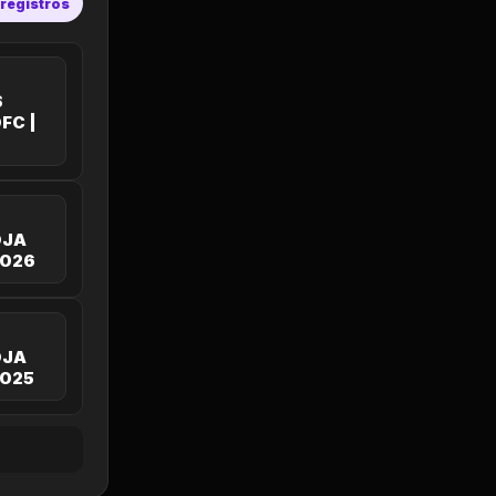
 registros
S
FC |
OJA
2026
OJA
2025