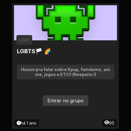
LGBT
LGBTS🏳 🌈
House pra falar sobre Kpop, famdoms, ani
me, jogos e ETC!! (Respeito !)
Entrar no grupo
há 1 ano
95