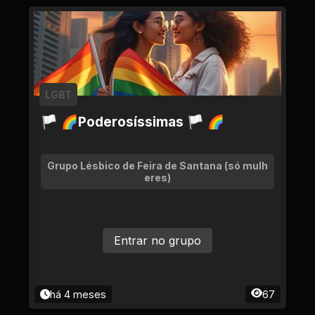
LGBT
🏳 🌈Poderosíssimas 🏳 🌈
Grupo Lésbico de Feira de Santana (só mulh
eres)
Entrar no grupo
há 4 meses
67