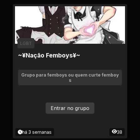
LGBT
~¥Nação Femboys¥~
Grupo para femboys ou quem curte femboy
s
Entrar no grupo
há 3 semanas
38