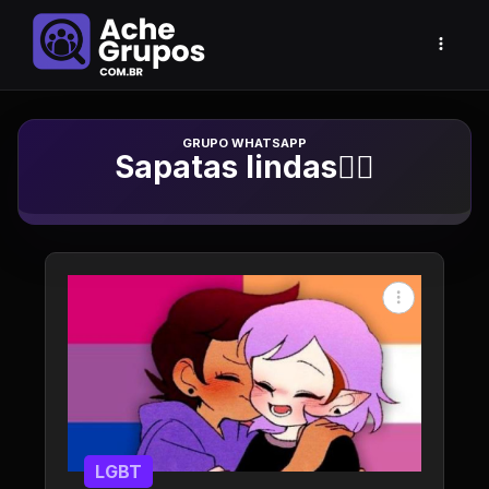
Grupo de Whatsapp
Sapatas lindas🏳️‍🌈
LGBT