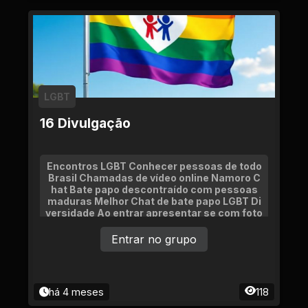
LGBT
16 Divulgação
Encontros LGBT Conhecer pessoas de todo
Brasil Chamadas de vídeo online Namoro C
hat Bate papo descontraído com pessoas
maduras Melhor Chat de bate papo LGBT Di
versidade Ao entrar apresentar se com foto
e idade Venha participar do melhor grupo lg
bt da web Diversidade e namoro encontros
Entrar no grupo
na vida real
há 4 meses
118