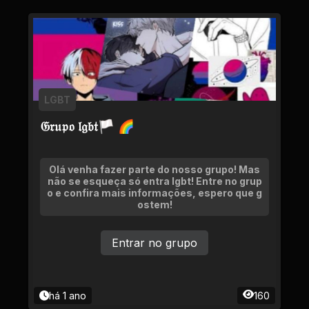
LGBT
𝔊𝔯𝔲𝔭𝔬 𝔩𝔤𝔟𝔱🏳 🌈
Olá venha fazer parte do nosso grupo! Mas
não se esqueça só entra lgbt! Entre no grup
o e confira mais informações, espero que g
ostem!
Entrar no grupo
há 1 ano
160