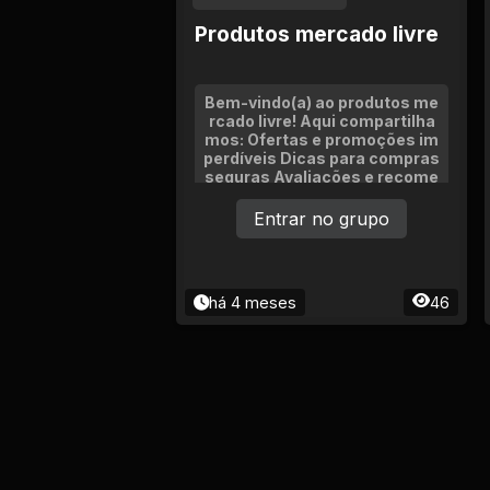
Produtos mercado livre
Bem-vindo(a) ao produtos me
rcado livre! Aqui compartilha
mos: Ofertas e promoções im
perdíveis Dicas para compras
seguras Avaliações e recome
ndações de produtos Novidad
es e tendências do Mercado L
Entrar no grupo
ivre.
há 4 meses
46