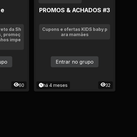
 e
PROMOS & ACHADOS #3
reto da Sh
Cupons e ofertas KIDS baby p
is, promoç
ara mamães
nhos impe
upo
Entrar no grupo
60
há 4 meses
32