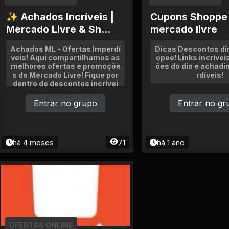
e
✨ Achados Incríveis |
Cupons Shoppe
Mercado Livre & Sh...
mercado livre
Achados ML - Ofertas Imperdí
Dicas Descontos di
veis! Aqui compartilhamos as
opee! Links incríve
melhores ofertas e promoçõe
ões do dia e achadi
s do Mercado Livre! Fique por
rdíveis!
dentro de descontos incrívei
s, cupons e oportunidades an
tes que acabem! Regras: Som
Entrar no grupo
Entrar no gr
ente links de ofertas reais do
Mercado Livre
há 4 meses
71
há 1 ano
OFERTAS ONLINE