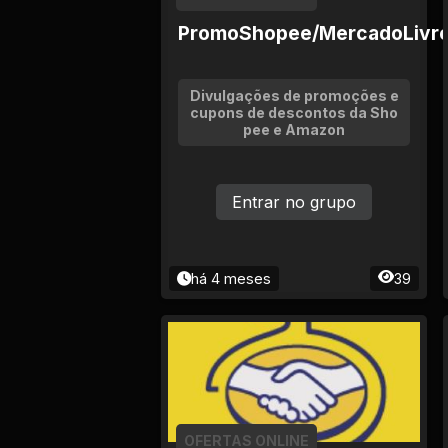
Tv
PromoShopee/MercadoLivr
Viagem e Turismo
Divulgações de promoções e
Adulto (+18)
cupons de descontos da Sho
pee e Amazon
Entrar no grupo
há 4 meses
39
OFERTAS ONLINE