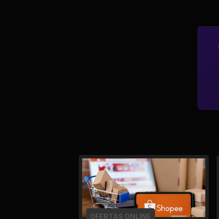
Política
Profissões
Relacionamentos e
Amizades
Religião e
Espiritualidade
Saúde e Medicina
Social
Tecnologias da
Internet
OFERTAS ONLINE