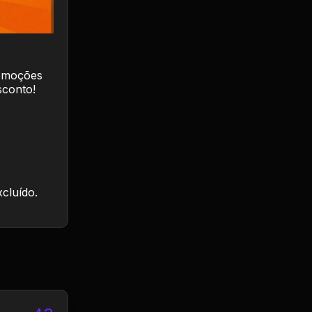
romoções
sconto!
xcluído.