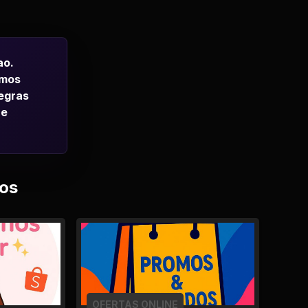
ao.
emos
regras
 e
os
OFERTAS ONLINE