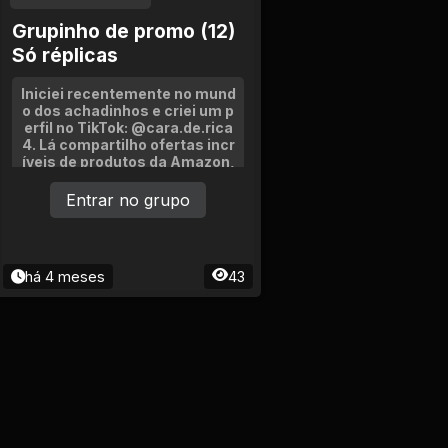
Grupinho de promo (12)
Só réplicas
Iniciei recentemente no mund
o dos achadinhos e criei um p
erfil no TikTok: @cara.de.rica
4. Lá compartilho ofertas incr
íveis de produtos da Amazon,
Magalu, Mercado Livre, Seph
ora e Shopee, além de cupons
Entrar no grupo
exclusivos! Compartilho muit
o mais nesse grupo!
há 4 meses
43