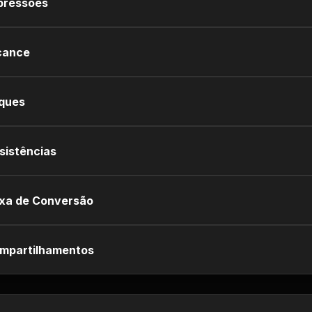
pressões
cance
iques
sistências
xa de Conversão
mpartilhamentos