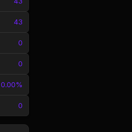
43
43
0
0
0.00%
0