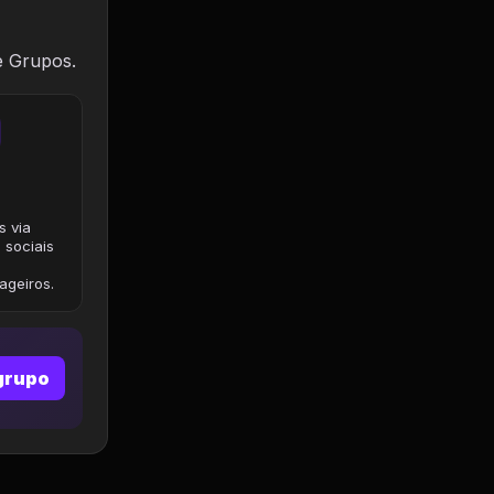
e Grupos.
s via
 sociais
geiros.
grupo