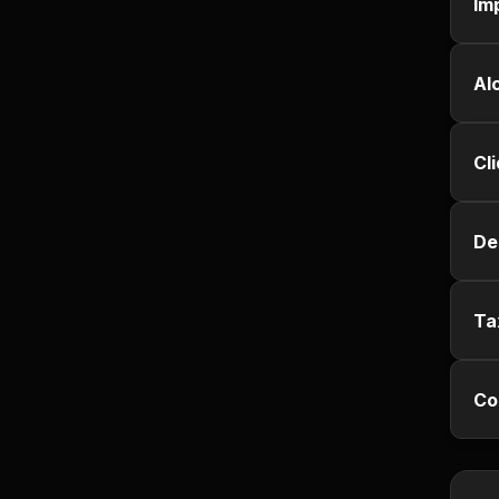
Im
Empregos e Vagas
Entretenimento
Al
Esporte
Cl
Fitness
Hobbies e Lazer
De
Humor e Memes
Ta
Imobiliária
Co
Investimentos
Jogos de Vídeo