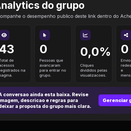
nalytics do grupo
ompanhe o desempenho publico deste link dentro do Ach
43
0
0
0,0%
Total de
Pessoas que
Envio
acessos
avancaram
Cliques
redes
registrados na
para entrar no
divididos pelas
e
pagina.
grupo.
visualizacoes.
mensa
A conversao ainda esta baixa. Revise
imagem, descricao e regras para
Gerenciar 
deixar a proposta do grupo mais clara.