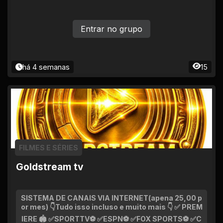
Entrar no grupo
há 4 semanas
15
FILMES E SÉRIES
Goldstream tv
SISTEMA DE CANAIS VIA INTERNET(apena 25,00 p
or mes) 👇Tudo isso incluso e muito mais 👇 ✅ PREM
IERE 🏟️ ✅SPORTTV⚽ ✅ESPN⚽ ✅FOX SPORTS⚽ ✅C