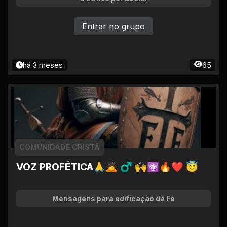
Entrar no grupo
há 3 meses
65
COMUNIDADE CRISTÃ
VOZ PROFÉTICA🙏🙇 ♂ 🙌🕎🔥❤ 😇
Mensagens para edificação da Fe