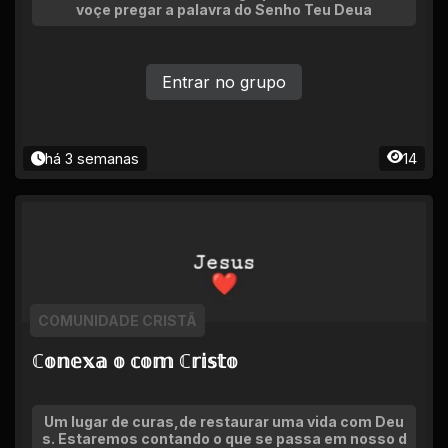
voçe pregar a palavra do Senho Teu Deua
Entrar no grupo
há 3 semanas
14
COMUNIDADE CRISTÃ
ℂ𝕠𝕟𝕖𝕩𝕒 𝕠 𝕔𝕠𝕞 ℂ𝕣𝕚𝕤𝕥𝕠
Um lugar de curas,de restaurar uma vida com Deu
s. Estaremos contando o que se passa em nosso d