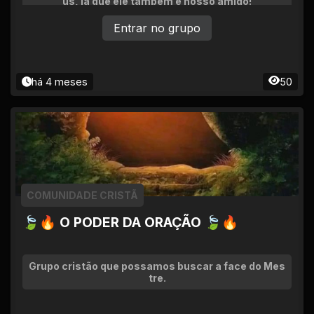
us, já que ele também é nosso amigo!
Entrar no grupo
há 4 meses
50
COMUNIDADE CRISTÃ
🍃🔥 O PODER DA ORAÇÃO 🍃🔥
Grupo cristão que possamos buscar a face do Mes
tre.