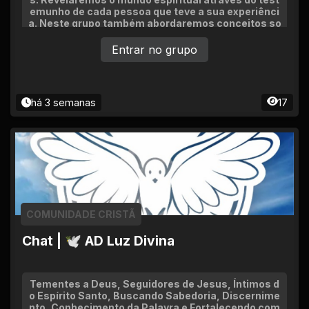
emunho de cada pessoa que teve a sua experiênci
a. Neste grupo também abordaremos conceitos so
brenaturais, recuperando o evangelho da igreja pri
mitiva para a salvação daqueles que estão perdido
Entrar no grupo
s. Defendemos denominações e segmentos espec
íficos estamos abertos aos neopentecostais, pent
ecostais, tradicionais, luteranos e outros. Que Deu
s Pai vos abençoe..
há 3 semanas
17
COMUNIDADE CRISTÃ
Chat | 🕊 AD Luz Divina
Tementes a Deus, Seguidores de Jesus, Íntimos d
o Espírito Santo, Buscando Sabedoria, Discernime
nto, Conhecimento da Palavra e Fortalecendo com