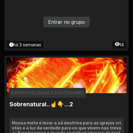
Entrar no grupo
há 3 semanas
14
ESPIRITUALIDADE E ESOTERISMO
Sobrenatural..☝👇...2
Nossa meta é levar a sã doutrina para as igrejas cri
stãs e a luz da verdade para os que vivem nas treva
s. Revelaremos o mundo espiritual através do test