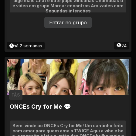
algo mais Chat e bate papo Gincanas Chamadas d
e vídeo em grupo Marcar encontros Amizades com
Segundas intenções
Entrar no grupo
há 2 semanas
24
FÃS
ONCEs Cry for Me 💬
Bem-vinde ao ONCEs Cry for Me! Um cantinho feito
com amor para quem ama o TWICE Aqui a vibe é bo
a, o respeito é lei e a união dos ONCEs brilha mais q