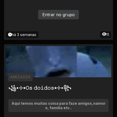
Entrar no grupo
há 3 semanas
11
AMIZADES
꧁•⊹٭𝙾𝚜 𝚍𝚘𝚒𝚍𝚘𝚜٭⊹•꧂
Aqui temos muitas coisa para faze amigos,namor
o, familia etc..