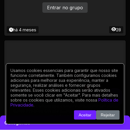
Entrar no grupo
há 4 meses
28
Usamos cookies essenciais para garantir que nosso site
funcione corretamente. Também configuramos cookies
AMOR E ROMANCE
adicionais para melhorar sua experiência, manter a
segurança, realizar análises e fornecer grupos
Amizade e relacionamento ❤
relevantes. Esses cookies adicionais serão ativados
somente se você clicar em "Aceitar". Para mais detalhes
sobre os cookies que utilizamos, visite nossa
Política de
Privacidade
.
https://chat.whatsapp.com/HVuPtuI8yFPKeTbwa8
BpN8 Proibido link (de qualquer tipo). Invadir pv se
Aceitar
Rejeitar
m autorização.
Categorias