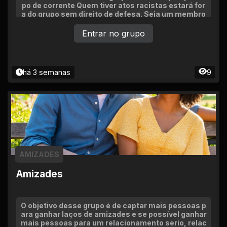
po de corrente Quem tiver atos racistas estará for
a do grupo sem direito de defesa. Seja um membro
ativo, pois se ficar na moita será removido Proibid
o invadir o pv sem autorização Proibido discussõe
Entrar no grupo
s no grupo, querem brigar se matem no pv.
há 3 semanas
9
AMIZADES
Amizades
O objetivo desse grupo é de captar mais pessoas p
ara ganhar laços de amizades e se possível ganhar
mais pessoas para um relacionamento serio, relac