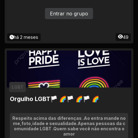
Entrar no grupo
há 2 meses
49
LGBT
Orgulho LGBT🏳 🌈🏳 🌈🏳 🌈
Respeito acima das diferenças .Ao entra mande no
me,foto,idade e sexualidade.Apenas pessoas da c
omunidade LGBT .Quem sabe você não encontra o
amor