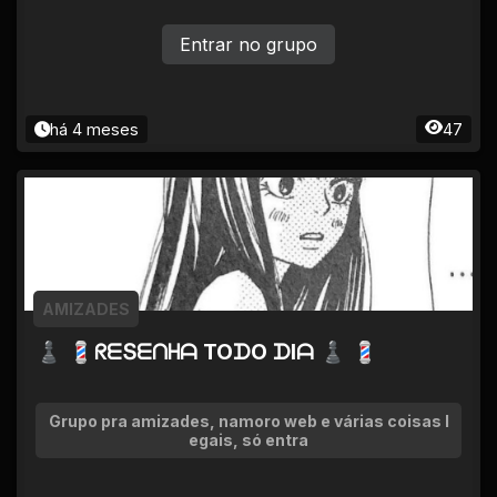
Entrar no grupo
há 4 meses
47
AMIZADES
♟ 💈ᖇᗴՏᗴᑎᕼᗩ TOᗪO ᗪIᗩ ♟ 💈
Grupo pra amizades, namoro web e várias coisas l
egais, só entra