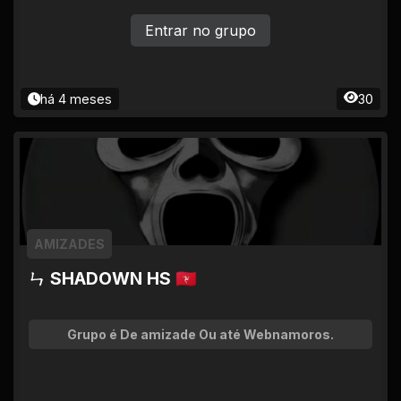
Entrar no grupo
há 4 meses
30
AMIZADES
ㄣ SHADOWN HS 🇮🇲
Grupo é De amizade Ou até Webnamoros.