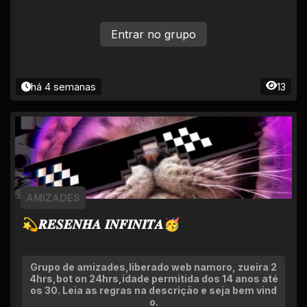
Entrar no grupo
há 4 semanas
13
AMIZADES
💫𝑹𝑬𝑺𝑬𝑵𝑯𝑨 𝑰𝑵𝑭𝑰𝑵𝑰𝑻𝑨🥳
Grupo de amizades,liberado web namoro, zueira 2
4hrs,bot on 24hrs,idade permitida dos 14 anos até
os 30. Leia as regras na descrição e seja bem vind
o.