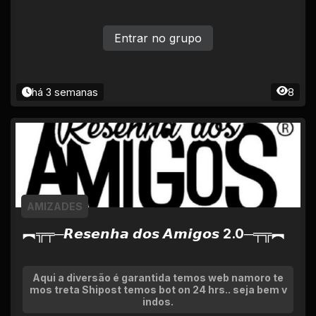
Entrar no grupo
há 3 semanas
8
AMIZADES
︻╦╤─𝙍𝙚𝙨𝙚𝙣𝙝𝙖 𝙙𝙤𝙨 𝘼𝙢𝙞𝙜𝙤𝙨 2.0─╤╦︻
Aqui a diversão é garantida temos web namoro te
mos treta Shipost temos bot on 24 hrs.. seja bem v
indos.