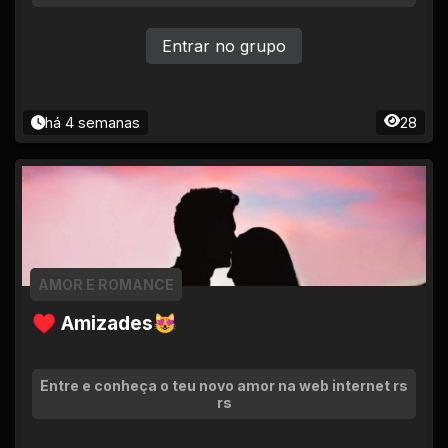
Entrar no grupo
há 4 semanas
28
AMOR E ROMANCE
♥ Amizades😻
Entre e conheça o teu novo amor na web internet rs
rs