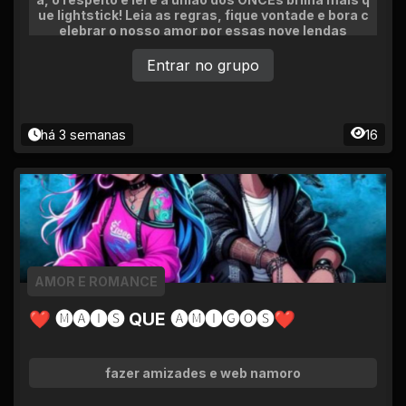
ue lightstick! Leia as regras, fique vontade e bora c
elebrar o nosso amor por essas nove lendas
Entrar no grupo
há 3 semanas
16
AMOR E ROMANCE
❤ 🅜🅐🅘🅢 QUE 🅐🅜🅘🅖🅞🅢❤
fazer amizades e web namoro