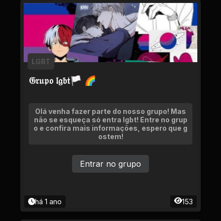
LGBT
𝔊𝔯𝔲𝔭𝔬 𝔩𝔤𝔟𝔱🏳 🌈
Olá venha fazer parte do nosso grupo! Mas
não se esqueça só entra lgbt! Entre no grup
o e confira mais informações, espero que g
ostem!
Entrar no grupo
há 1 ano
153