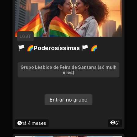
LGBT
🏳 🌈Poderosíssimas 🏳 🌈
Grupo Lésbico de Feira de Santana (só mulh
eres)
Entrar no grupo
há 4 meses
61