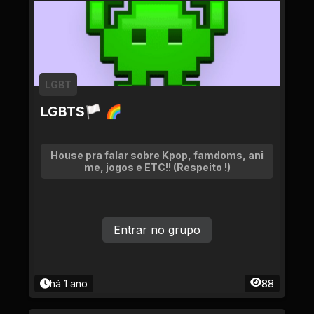
LGBT
LGBTS🏳 🌈
House pra falar sobre Kpop, famdoms, ani
me, jogos e ETC!! (Respeito !)
Entrar no grupo
há 1 ano
88