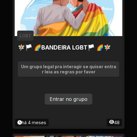
LGBT
🧚🏼🏳 🌈BANDEIRA LGBT🏳 🌈🧚🏼
Um grupo legal pra interagir se quiser entra
r leia as regras por favor
Entrar no grupo
há 4 meses
48